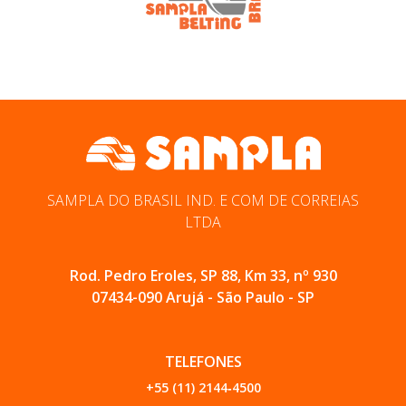
SAMPLA DO BRASIL IND. E COM DE CORREIAS
LTDA
Rod. Pedro Eroles, SP 88, Km 33, nº 930
07434-090 Arujá - São Paulo - SP
TELEFONES
+55 (11) 2144‑4500